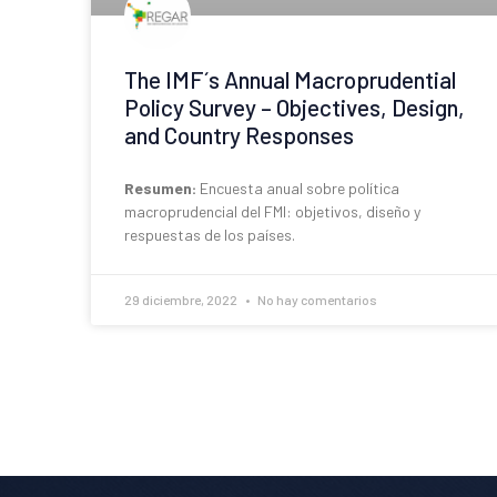
The IMF´s Annual Macroprudential
Policy Survey – Objectives, Design,
and Country Responses
Resumen:
Encuesta anual sobre política
macroprudencial del FMI: objetivos, diseño y
respuestas de los países.
29 diciembre, 2022
No hay comentarios