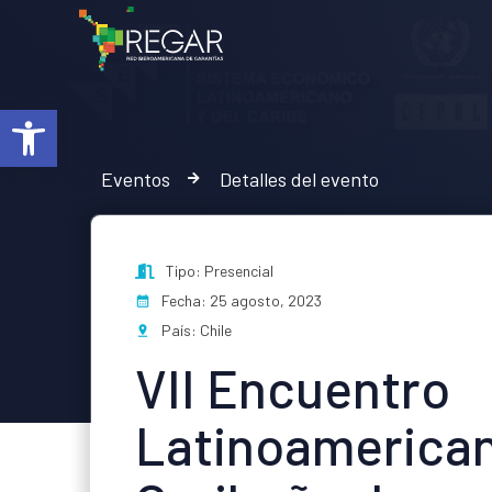
Abrir barra de herramientas
Eventos
Detalles del evento
Tipo: Presencial
Fecha: 25 agosto, 2023
País: Chile
VII Encuentro
Latinoamerican