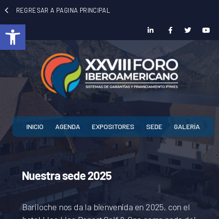
REGRESAR A PAGINA PRINCIPAL
Abrir barra de herramientas
INICIO
AGENDA
EXPOSITORES
SEDE
GALERÍA
Nuestra sede 2025
Nuestra sede 2025
Nuestra sede 2025
Bariloche nos da la bienvenida en 2025, con el
Bariloche nos da la bienvenida en 2025, con el
Bariloche nos da la bienvenida en 2025, con el